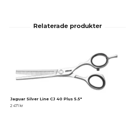
J
Jaguar Silver Line CJ 40 Plus 5.5"
1
2 471 kr