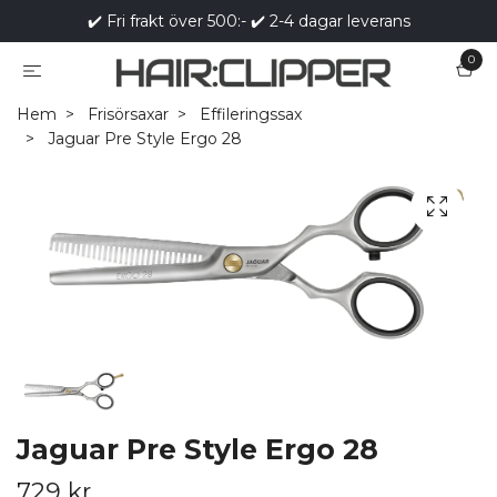
✔️ Fri frakt över 500:- ✔️ 2-4 dagar leverans
0
Hem
Frisörsaxar
Effileringssax
Jaguar Pre Style Ergo 28
Jaguar Pre Style Ergo 28
729 kr