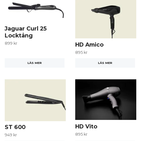
Jaguar Curl 25
Locktång
899 kr
HD Amico
895 kr
LÄS MER
LÄS MER
HD Vito
ST 600
895 kr
949 kr