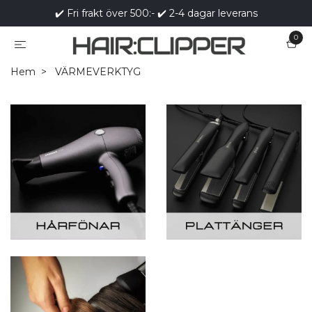
✔️ Fri frakt över 500:- ✔️ 2-4 dagar leverans
0
Hem
VÄRMEVERKTYG