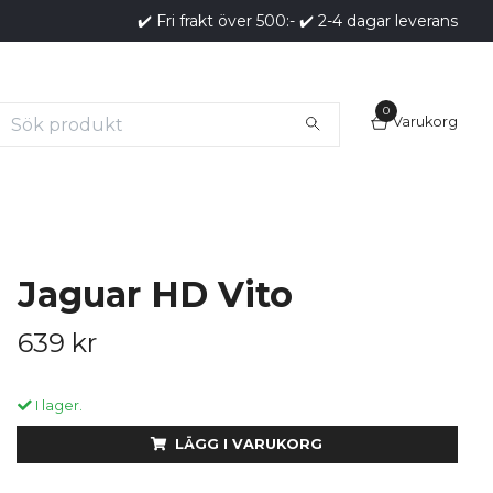
✔️ Fri frakt över 500:- ✔️ 2-4 dagar leverans
0
Varukorg
Jaguar HD Vito
639 kr
I lager.
LÄGG I VARUKORG