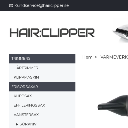
📧
Kundservice@hairclipper.se
Hem
VÄRMEVERK
TRIMMERS
HÅRTRIMMER
KLIPPMASKIN
FRISÖRSAXAR
KLIPPSAX
EFFILERINGSSAX
VÄNSTERSAX
FRISÖRKNIV