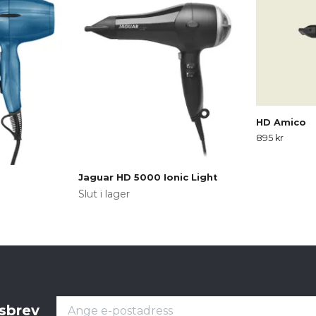
HD Amico
895 kr
Jaguar HD 5000 Ionic Light
Slut i lager
tsbrev