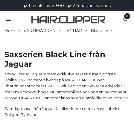
✔️ Fri frakt över 500:- ✔️ 2-4 dagar leverans
0
Hem
VARUMÄRKEN
JAGUAR
Black Line
Saxserien Black Line från
Jaguar
Black Line
är
Jaguars
mest exklusiva saxserie med högsta
kvalité. Exklusiviteten byggs på MICRO CARBIDE och
ishärdningsproccess FRIODUR® av bladen. Saxarna erbjuder
extrem slitstyrka, hög skärkantsstabilitet och nästan permanent
skärpa. BLACK LINE kännetecknas av en ojämförlig enkel rörelse.
Samtliga saxar från Jaguar är tillverkade i deras egna fabrik i
Soligen, Tyskland.