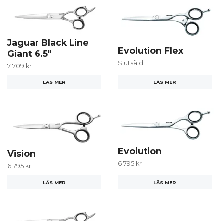
Jaguar Black Line
Evolution Flex
Giant 6.5"
Slutsåld
7 709 kr
LÄS MER
LÄS MER
Evolution
Vision
6 795 kr
6 795 kr
LÄS MER
LÄS MER