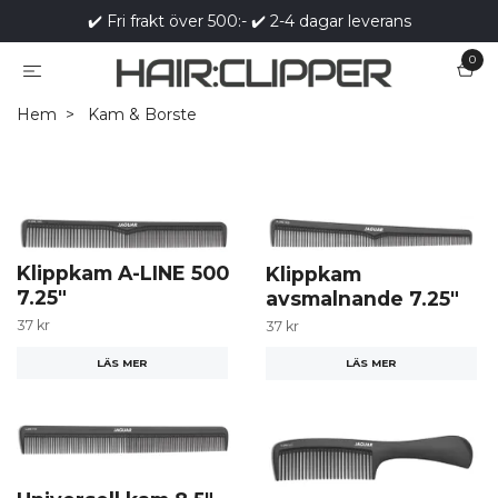
✔️ Fri frakt över 500:- ✔️ 2-4 dagar leverans
0
Hem
Kam & Borste
Klippkam A-LINE 500
Klippkam
7.25"
avsmalnande 7.25"
37 kr
37 kr
LÄS MER
LÄS MER