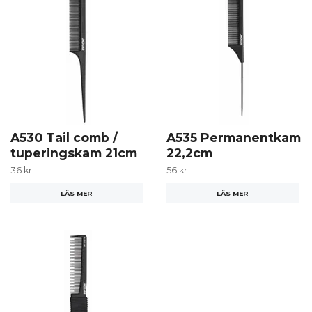
A530 Tail comb /
A535 Permanentkam
tuperingskam 21cm
22,2cm
36 kr
56 kr
LÄS MER
LÄS MER