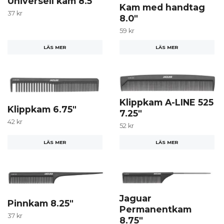
Universell kam 8.5"
Kam med handtag
37 kr
8.0"
59 kr
LÄS MER
LÄS MER
Klippkam A-LINE 525
Klippkam 6.75"
7.25"
42 kr
52 kr
LÄS MER
LÄS MER
Jaguar
Pinnkam 8.25"
Permanentkam
37 kr
8.75"