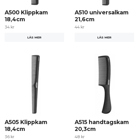
A500 Klippkam
A510 universalkam
18,4cm
21,6cm
34 kr
44 kr
LÄS MER
LÄS MER
A505 Klippkam
A515 handtagskam
18,4cm
20,3cm
36 kr
48 kr