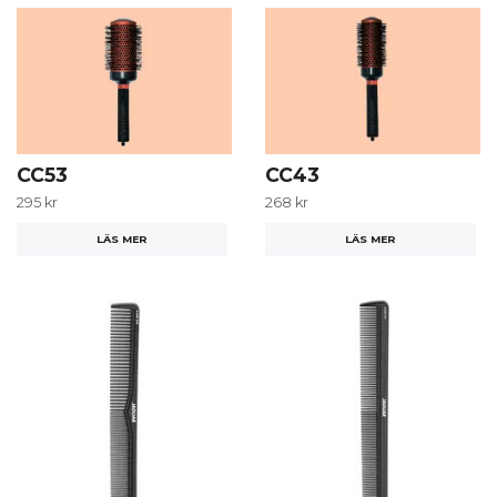
CC53
CC43
295 kr
268 kr
LÄS MER
LÄS MER