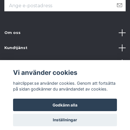
Om oss
Kundtjänst
Information
Vi använder cookies
Sociala medier
hairclipper.se använder cookies. Genom att fortsätta
på sidan godkänner du användandet av cookies.
Godkänn alla
© 2026 hairclipper.se
Inställningar