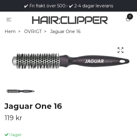
✔️ Fri frakt över 500:- ✔️ 2-4 dagar leverans
0
Hem
ÖVRIGT
Jaguar One 16
Jaguar One 16
119 kr
I lager.