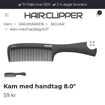
✔️ Fri frakt över 500:- ✔️ 2-4 dagar leverans
0
Hem
VARUMÄRKEN
JAGUAR
Kam med handtag 8.0"
Kam med handtag 8.0"
59 kr