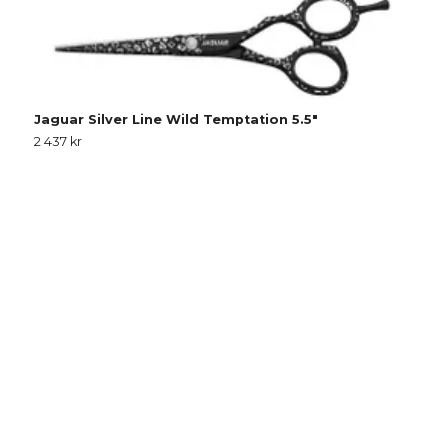
Jaguar Silver Line Wild Temptation 5.5"
2 437 kr
J
1 