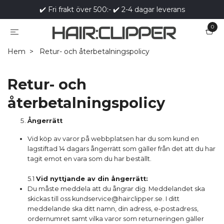
✔️ Fri frakt över 500:- ✔️ 2-4 dagar leverans
0
Hem
Retur- och återbetalningspolicy
Retur- och
återbetalningspolicy
Ångerrätt
Vid köp av varor på webbplatsen har du som kund en
lagstiftad 14 dagars ångerrätt som gäller från det att du har
tagit emot en vara som du har beställt.
5.1
Vid nyttjande av din ångerrätt:
Du måste meddela att du ångrar dig. Meddelandet ska
skickas till oss
kundservice@hairclipper.se
. I ditt
meddelande ska ditt namn, din adress, e-postadress,
ordernumret samt vilka varor som returneringen gäller