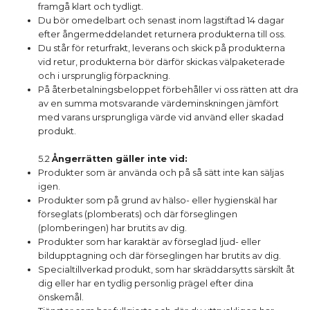
framgå klart och tydligt.
Du bör omedelbart och senast inom lagstiftad 14 dagar
efter ångermeddelandet returnera produkterna till oss.
Du står för returfrakt, leverans och skick på produkterna
vid retur, produkterna bör därför skickas välpaketerade
och i ursprunglig förpackning.
På återbetalningsbeloppet förbehåller vi oss rätten att dra
av en summa motsvarande värdeminskningen jämfört
med varans ursprungliga värde vid använd eller skadad
produkt.
5.2
Ångerrätten gäller inte vid:
Produkter som är använda och på så sätt inte kan säljas
igen.
Produkter som på grund av hälso- eller hygienskäl har
förseglats (plomberats) och där förseglingen
(plomberingen) har brutits av dig.
Produkter som har karaktär av förseglad ljud- eller
bildupptagning och där förseglingen har brutits av dig.
Specialtillverkad produkt, som har skräddarsytts särskilt åt
dig eller har en tydlig personlig prägel efter dina
önskemål.