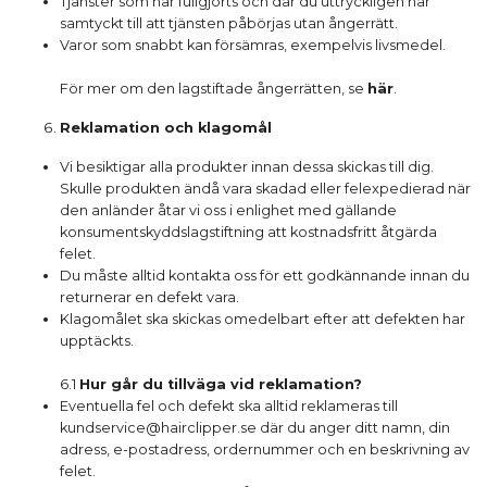
Tjänster som har fullgjorts och där du uttryckligen har
samtyckt till att tjänsten påbörjas utan ångerrätt.
Varor som snabbt kan försämras, exempelvis livsmedel.
För mer om den lagstiftade ångerrätten, se
här
.
Reklamation och klagomål
Vi besiktigar alla produkter innan dessa skickas till dig.
Skulle produkten ändå vara skadad eller felexpedierad när
den anländer åtar vi oss i enlighet med gällande
konsumentskyddslagstiftning att kostnadsfritt åtgärda
felet.
Du måste alltid kontakta oss för ett godkännande innan du
returnerar en defekt vara.
Klagomålet ska skickas omedelbart efter att defekten har
upptäckts.
6.1
Hur går du tillväga vid reklamation?
Eventuella fel och defekt ska alltid reklameras till
kundservice@hairclipper.se
där du anger ditt namn, din
adress, e-postadress, ordernummer och en beskrivning av
felet.