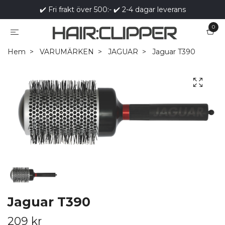
✔️ Fri frakt över 500:- ✔️ 2-4 dagar leverans
0
Hem
VARUMÄRKEN
JAGUAR
Jaguar T390
Jaguar T390
209 kr