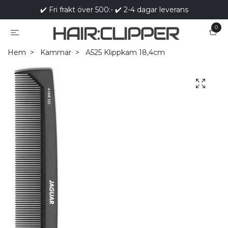
✔️ Fri frakt över 500:- ✔️ 2-4 dagar leverans
0
Hem
Kammar
A525 Klippkam 18,4cm