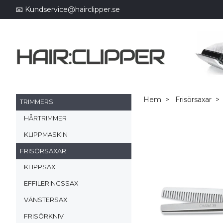
📧
Kundservice@hairclipper.se
Hem
Frisörsaxar
TRIMMERS
HÅRTRIMMER
KLIPPMASKIN
FRISÖRSAXAR
KLIPPSAX
EFFILERINGSSAX
VÄNSTERSAX
FRISÖRKNIV