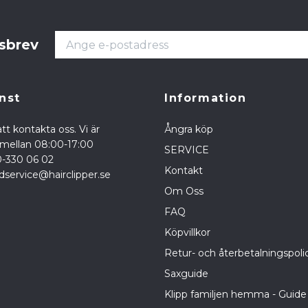
tsbrev
nst
Information
tt kontakta oss. Vi är
Ångra köp
a mellan 08:00-17:00
SERVICE
0-330 06 02
Kontakt
dservice@hairclipper.se
Om Oss
FAQ
Köpvillkor
Retur- och återbetalningspoli
Saxguide
Klipp familjen hemma - Guide