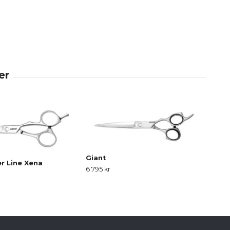
Giant
Com
er Line Xena
6 795 kr
Slut