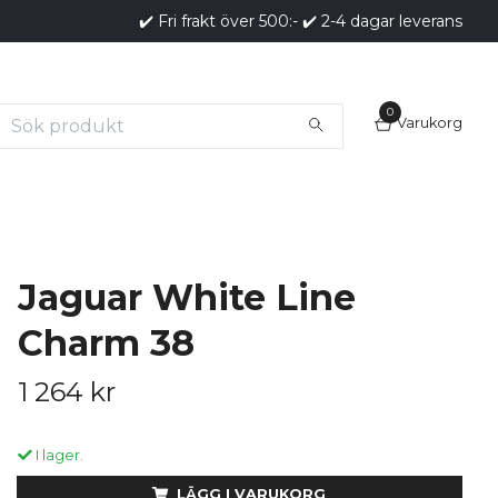
✔️ Fri frakt över 500:- ✔️ 2-4 dagar leverans
0
Varukorg
Jaguar White Line
Charm 38
1 264 kr
I lager.
LÄGG I VARUKORG