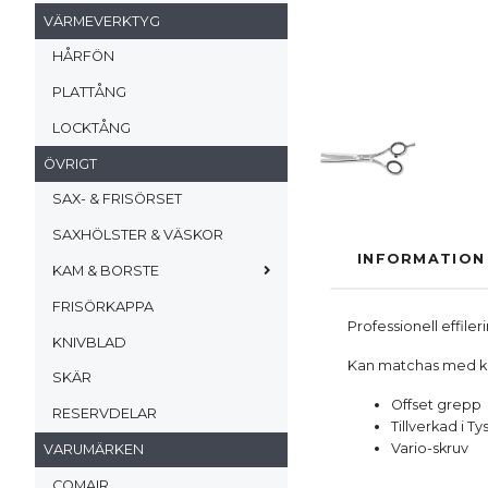
VÄRMEVERKTYG
HÅRFÖN
PLATTÅNG
LOCKTÅNG
ÖVRIGT
SAX- & FRISÖRSET
SAXHÖLSTER & VÄSKOR
INFORMATION
KAM & BORSTE
FRISÖRKAPPA
Professionell effiler
KNIVBLAD
Kan matchas med k
SKÄR
Offset grepp
RESERVDELAR
Tillverkad i T
Vario-skruv
VARUMÄRKEN
COMAIR