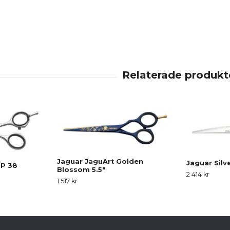
Jaguar JaguArt Golden
Jaguar Silv
JP 38
Blossom 5.5"
2 414 kr
1 517 kr