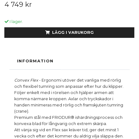
4 749 kr
I lager.
LÄGG I VARUKORG
INFORMATION
Convex Flex
- Ergonomi utöver det vanliga med rörlig
och flexibel tumring som anpassar efter hur du klipper.
Följer enkelt med i rörelsen och hjälper armen att
komma närmare kroppen. Axlar och tryckskador i
handen minimeras med rörlig och framskjuten tumring
(crane).
Premium stål med FRIODUR® ishärdningsprocess och
konvexa blad för långvarig och extrem skärpa.
Att vänja sig vid en Flex sax kräver tid, ger det minst 1
vecka och efter det kommer du aldrig vilja släppa den.