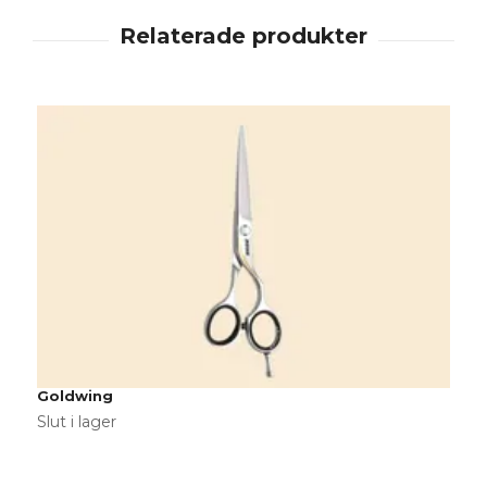
K
5
Goldwing
Slut i lager