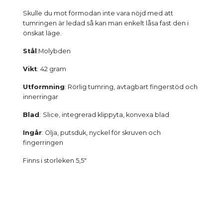
Skulle du mot förmodan inte vara nöjd med att
tumringen är ledad så kan man enkelt låsa fast den i
önskat läge.
Stål
:Molybden
Vikt
:
42 gram
Utformning
: Rörlig tumring, avtagbart fingerstöd och
innerringar
Blad
:
Slice, integrerad klippyta, konvexa blad
Ingår
: Olja, putsduk, nyckel för skruven och
fingerringen
Finns i storleken 5,5"