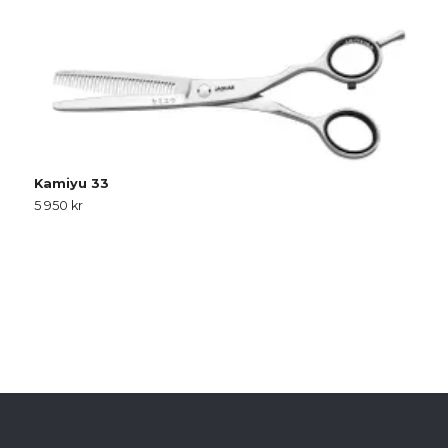
D
Kamiyu 33
3
5 950 kr