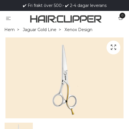
✔️ Fri frakt över 500:- ✔️ 2-4 dagar leverans
0
Hem
Jaguar Gold Line
Xenox Design