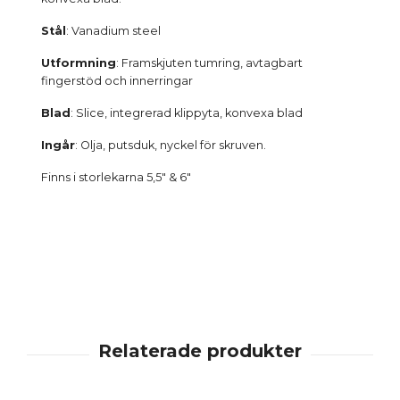
Stål
: Vanadium steel
Utformning
: Framskjuten tumring, avtagbart
fingerstöd och innerringar
Blad
: Slice, integrerad klippyta, konvexa blad
Ingår
: Olja, putsduk, nyckel för skruven.
Finns i storlekarna 5,5" & 6"