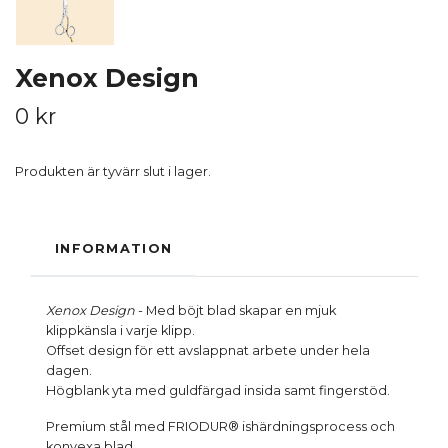
Xenox Design
0 kr
Produkten är tyvärr slut i lager.
INFORMATION
Xenox Design
- Med böjt blad skapar en mjuk
klippkänsla i varje klipp.
Offset design för ett avslappnat arbete under hela
dagen.
Högblank yta med guldfärgad insida samt fingerstöd.
Premium stål med FRIODUR® ishärdningsprocess och
konvexa blad.