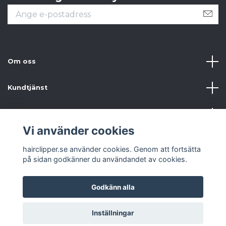
Om oss
Kundtjänst
Information
Vi använder cookies
Sociala medier
hairclipper.se använder cookies. Genom att fortsätta
på sidan godkänner du användandet av cookies.
Godkänn alla
© 2026 hairclipper.se
Inställningar