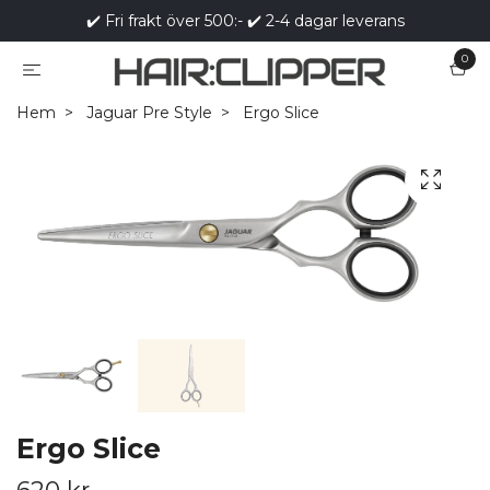
✔️ Fri frakt över 500:- ✔️ 2-4 dagar leverans
0
Hem
Jaguar Pre Style
Ergo Slice
Ergo Slice
620 kr