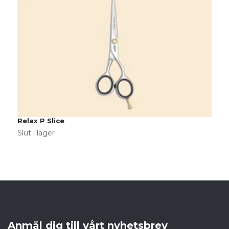
P
8
Relax P Slice
Slut i lager
Anmäl dig till vårt nyhetsbrev