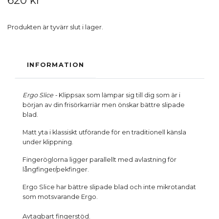
Produkten är tyvärr slut i lager.
INFORMATION
Ergo Slice -
Klippsax som lämpar sig till dig som är i
början av din frisörkarriär men önskar bättre slipade
blad.
Matt yta i klassiskt utförande för en traditionell känsla
under klippning.
Fingeröglorna ligger parallellt med avlastning för
långfinger/pekfinger.
Ergo Slice har bättre slipade blad och inte mikrotandat
som motsvarande Ergo.
Avtagbart fingerstöd.