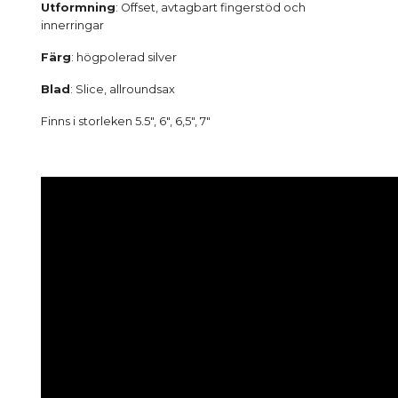
Utformning
: Offset, avtagbart fingerstöd och
innerringar
Färg
: högpolerad silver
Blad
: Slice, allroundsax
Finns i storleken 5.5", 6", 6,5", 7"