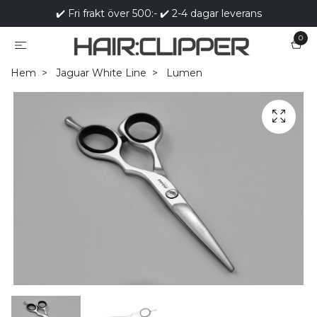
✔️ Fri frakt över 500:- ✔️ 2-4 dagar leverans
0
Hem
Jaguar White Line
Lumen