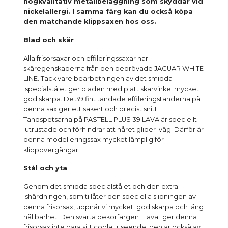
högkvalitativ metallbeläggning som skyddar vid
nickelallergi. I samma färg kan du också köpa
den matchande klippsaxen hos oss.
Blad och skär
Alla frisörsaxar och effileringssaxar har
skäregenskaperna från den beprövade JAGUAR WHITE
LINE. Tack vare bearbetningen av det smidda
specialstålet ger bladen med platt skärvinkel mycket
god skärpa. De 39 fint tandade effileringständerna på
denna sax ger ett säkert och precist snitt.
Tandspetsarna på PASTELL PLUS 39 LAVA är speciellt
utrustade och förhindrar att håret glider iväg. Därför är
denna modelleringssax mycket lämplig för
klippövergångar.
Stål och yta
Genom det smidda specialstålet och den extra
ishärdningen, som tillåter den speciella slipningen av
denna frisörsax, uppnår vi mycket god skärpa och lång
hållbarhet. Den svarta dekorfärgen "Lava" ger denna
frisörsax inte bara sitt coola utseende, den är också av