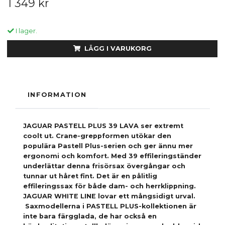
1 349 kr
I lager.
LÄGG I VARUKORG
INFORMATION
JAGUAR PASTELL PLUS 39 LAVA ser extremt
coolt ut. Crane-greppformen utökar den
populära Pastell Plus-serien och ger ännu mer
ergonomi och komfort. Med 39 effileringständer
underlättar denna frisörsax övergångar och
tunnar ut håret fint. Det är en pålitlig
effileringssax för både dam- och herrklippning.
JAGUAR WHITE LINE lovar ett mångsidigt urval.
Saxmodellerna i PASTELL PLUS-kollektionen är
inte bara färgglada, de har också en