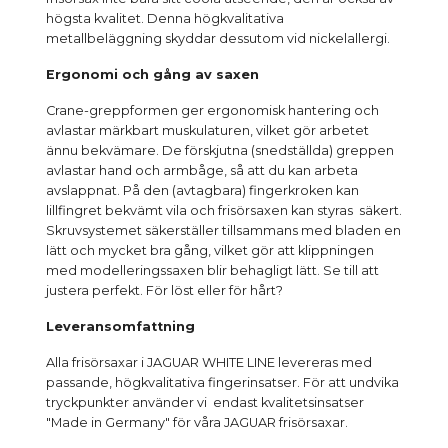
högsta kvalitet. Denna högkvalitativa
metallbeläggning skyddar dessutom vid nickelallergi.
Ergonomi och gång av saxen
Crane-greppformen ger ergonomisk hantering och
avlastar märkbart muskulaturen, vilket gör arbetet
ännu bekvämare. De förskjutna (snedställda) greppen
avlastar hand och armbåge, så att du kan arbeta
avslappnat. På den (avtagbara) fingerkroken kan
lillfingret bekvämt vila och frisörsaxen kan styras säkert.
Skruvsystemet säkerställer tillsammans med bladen en
lätt och mycket bra gång, vilket gör att klippningen
med modelleringssaxen blir behagligt lätt. Se till att
justera perfekt. För löst eller för hårt?
Leveransomfattning
Alla frisörsaxar i JAGUAR WHITE LINE levereras med
passande, högkvalitativa fingerinsatser. För att undvika
tryckpunkter använder vi endast kvalitetsinsatser
"Made in Germany" för våra JAGUAR frisörsaxar.