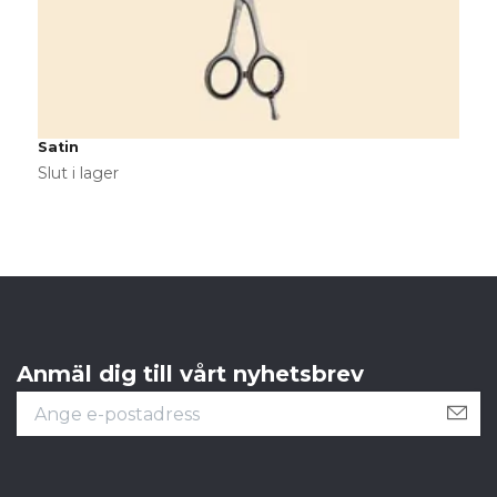
Satin
T
Slut i lager
S
Anmäl dig till vårt nyhetsbrev