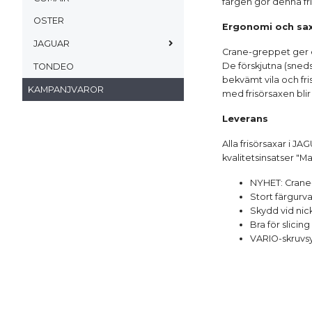
färgen gör denna fri
OSTER
Ergonomi och sa
JAGUAR
Crane-greppet ger 
De förskjutna (sned
TONDEO
bekvämt vila och fr
KAMPANJVAROR
med frisörsaxen blir b
Leverans
Alla frisörsaxar i 
kvalitetsinsatser "M
NYHET: Cran
Stort färgurva
Skydd vid nick
Bra för slicing
VARIO-skruvs