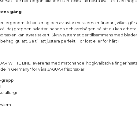
sörsax inte bara iögonfallande utan också av bästa kvalitet. Den högkv
xens gång
en ergonomisk hantering och avlastar musklerna märkbart, vilket gö
ställda) greppen avlastar handen och armbågen, så att du kan arbeta av
isörsaxen kan styras säkert. Skruvsystemet ger tillsammans med bladen
ehagligt lätt. Se till att justera perfekt. För löst eller för hårt?
JAGUAR WHITE LINE levereras med matchande, högkvalitativa fingerinsats
ade in Germany" för våra JAGUAR frisörsaxar.
e-grepp
l
elallergi
ystem