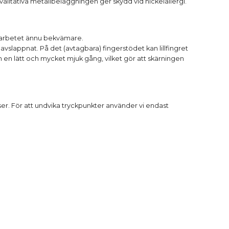
alitativa metallbeläggningen ger skydd vid nickelallergi.
r arbetet ännu bekvämare.
slappnat. På det (avtagbara) fingerstödet kan lillfingret
 en lätt och mycket mjuk gång, vilket gör att skärningen
er. För att undvika tryckpunkter använder vi endast