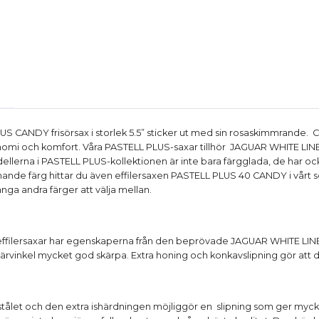
 CANDY frisörsax i storlek 5.5” sticker ut med sin rosaskimmrande. 
mi och komfort. Våra PASTELL PLUS-saxar tillhör JAGUAR WHITE LINE, 
dellerna i PASTELL PLUS-kollektionen är inte bara färgglada, de har o
chande färg hittar du även effilersaxen PASTELL PLUS 40 CANDY i vårt s
ga andra färger att välja mellan.
h effilersaxar har egenskaperna från den beprövade JAGUAR WHITE LIN
rvinkel mycket god skärpa. Extra honing och konkavslipning gör att den
tålet och den extra ishärdningen möjliggör en slipning som ger myck