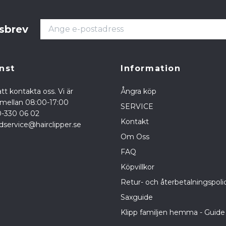
tsbrev
nst
Information
tt kontakta oss. Vi är
Ångra köp
a mellan 08:00-17:00
SERVICE
0-330 06 02
Kontakt
dservice@hairclipper.se
Om Oss
FAQ
Köpvillkor
Retur- och återbetalningspoli
Saxguide
Klipp familjen hemma - Guide