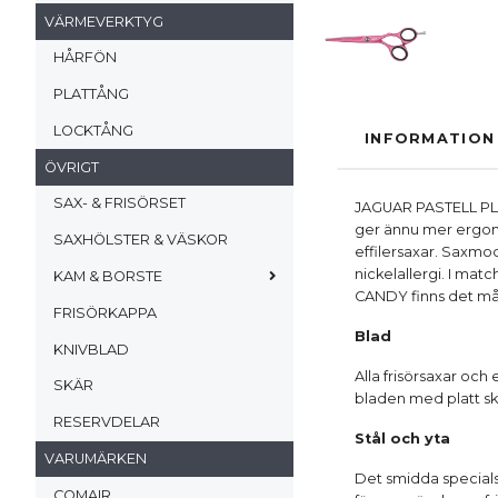
VÄRMEVERKTYG
HÅRFÖN
PLATTÅNG
LOCKTÅNG
INFORMATION
ÖVRIGT
SAX- & FRISÖRSET
JAGUAR PASTELL PLUS
ger ännu mer ergono
SAXHÖLSTER & VÄSKOR
effilersaxar. Saxmo
nickelallergi. I mat
KAM & BORSTE
CANDY finns det mån
FRISÖRKAPPA
Blad
KNIVBLAD
Alla frisörsaxar oc
SKÄR
bladen med platt skä
RESERVDELAR
Stål och yta
VARUMÄRKEN
Det smidda specials
COMAIR