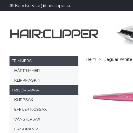
📧
Kundservice@hairclipper.se
Hem
Jaguar White
TRIMMERS
HÅRTRIMMER
KLIPPMASKIN
FRISÖRSAXAR
KLIPPSAX
EFFILERINGSSAX
VÄNSTERSAX
FRISÖRKNIV