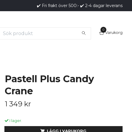
✔️ Fri frakt över 500:- ✔️ 2-4 dagar leverans
0
Varukorg
Pastell Plus Candy
Crane
1 349 kr
I lager.
LÄGG I VARUKORG