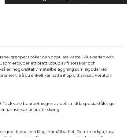
Crane-greppet utökar den populära Pastell Plus-serien och
som erbjuder ett brett utbud av frisörsaxar och
ckså en högkvalitativ metallbeläggning som skyddar vid
ortiment. Så du enkelt kan sätta ihop ditt saxset. Förutom
E. Tack vare bearbetningen av det smidda specialstålet ger
na frisörsax är bra för slicing.
et god skärpa och lång skärhållbarhet. Den trendiga, rosa