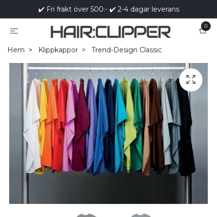
✔️ Fri frakt över 500:- ✔️ 2-4 dagar leverans
0
Hem
Klippkappor
Trend-Design Classic