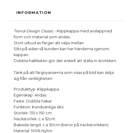
INFORMATION
Trend-Design Classic -
Klippkappa med avslappnad
form och material som andas.
Stort utbud av färger att välja mellan.
Slits på sidan så kunden kan har händerna igenom
kappan.
Dubbla hakfästen gör det enkelt att ställa in storleken.
Tänk på att färgnyanserna som visas på bild kan skilja
sig från verkligheten.
Produkttyp: Klippkappa
Egenskap: Andas
Fäste: Dubbla hakar
Funktion: Kundvänliga slits
Storlek: 135 x 150 cm
Nackstorlek: c:a 52cm
Baksida längd: c:a 50cm (beror på nackstorleken)
Material: 100% Nylon