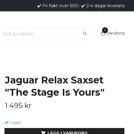
✔️ Fri frakt över 500:- ✔️ 2-4 dagar leverans
0
Varukorg
Jaguar Relax Saxset
"The Stage Is Yours"
1 495 kr
I lager.
LÄGG I VARUKORG