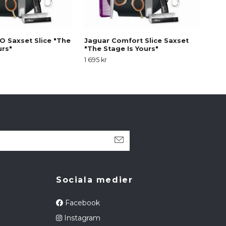
O Saxset Slice "The
Jaguar Comfort Slice Saxset
Jag
urs"
"The Stage Is Yours"
Sta
1 695 kr
1 695
Sociala medier
Facebook
Instagram