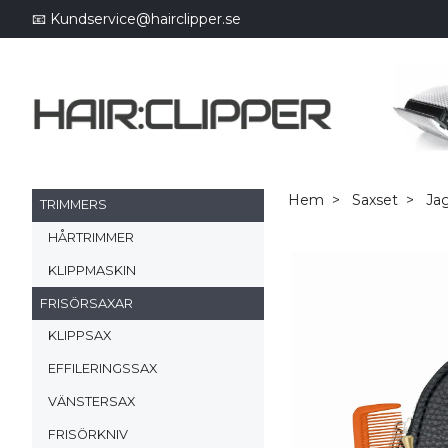
📧
Kundservice@hairclipper.se
Hem
Saxset
Jag
TRIMMERS
HÅRTRIMMER
KLIPPMASKIN
FRISÖRSAXAR
KLIPPSAX
EFFILERINGSSAX
VÄNSTERSAX
FRISÖRKNIV