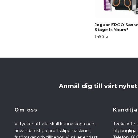
Jaguar ERGO Saxse
Stage Is Yours"
1 495 kr
Anmäl dig till vårt nyhe
Om oss
Kundtjä
Vi tycker att alla skall kunna köpa och
Tveka inte a
använda riktiga proffsklippmaskiner,
tillgänglig
frisörsaxar och tillbehör. Vi säljer endast
Telefon: 01