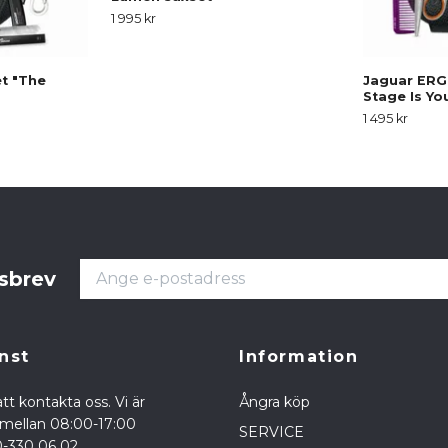
1 995 kr
t "The
Jaguar ERG
Stage Is Yo
1 495 kr
tsbrev
nst
Information
tt kontakta oss. Vi är
Ångra köp
a mellan 08:00-17:00
SERVICE
0-330 06 02