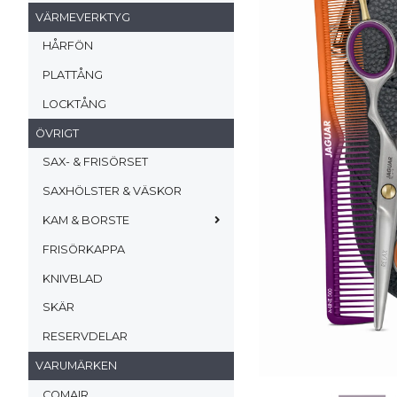
VÄRMEVERKTYG
HÅRFÖN
PLATTÅNG
LOCKTÅNG
ÖVRIGT
SAX- & FRISÖRSET
SAXHÖLSTER & VÄSKOR
KAM & BORSTE
FRISÖRKAPPA
KNIVBLAD
SKÄR
RESERVDELAR
VARUMÄRKEN
COMAIR