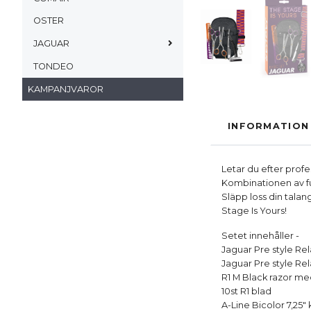
OSTER
JAGUAR
TONDEO
KAMPANJVAROR
INFORMATION
Letar du efter profe
Kombinationen av fun
Släpp loss din talan
Stage Is Yours!
Setet innehåller -
Jaguar Pre style Rel
Jaguar Pre style Rela
R1 M Black razor me
10st R1 blad
A-Line Bicolor 7,25"