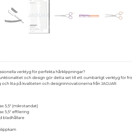
ssionella verktyg för perfekta hårklippningar?
ktionalitet och design gör detta set till ett oumbärligt verktyg för fris
g och lita på kvaliteten och designinnovationerna från JAGUAR.
ax 5,5" (mikrotandat)
x 5,5" effilering
d bladhållare
 klippkam