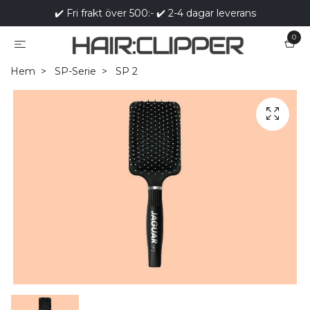
✔️ Fri frakt över 500:- ✔️ 2-4 dagar leverans
0
Hem
SP-Serie
SP 2