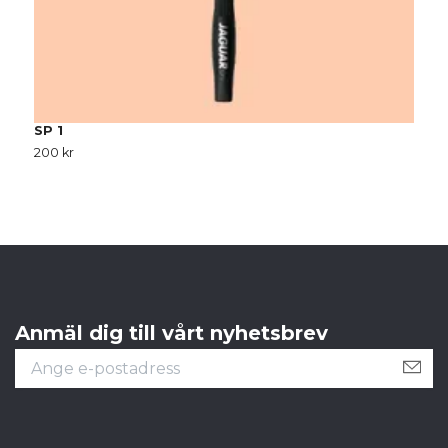
SP 1
S
200 kr
2
Anmäl dig till vårt nyhetsbrev