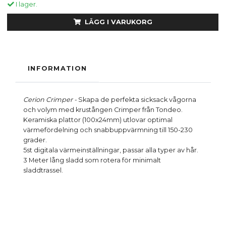
I lager.
LÄGG I VARUKORG
INFORMATION
Cerion Crimper -
Skapa de perfekta sicksack vågorna
och volym med krustången Crimper från Tondeo.
Keramiska plattor (100x24mm) utlovar optimal
värmefördelning och snabbuppvärmning till 150-230
grader.
5st digitala värmeinställningar, passar alla typer av hår.
3 Meter lång sladd som rotera för minimalt
sladdtrassel.