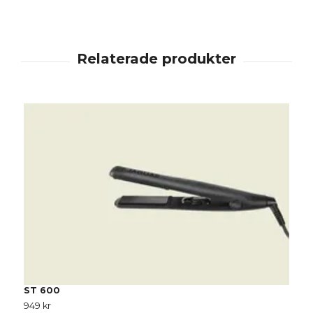
T
7
ST 600
949 kr