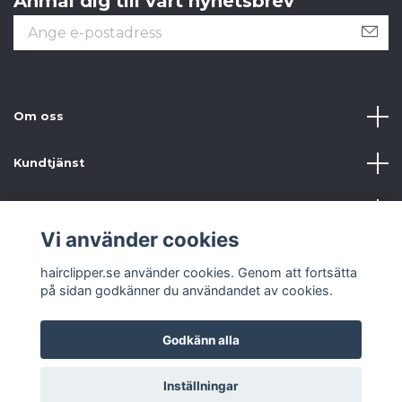
Anmäl dig till vårt nyhetsbrev
Om oss
Kundtjänst
Information
Vi använder cookies
Sociala medier
hairclipper.se använder cookies. Genom att fortsätta
på sidan godkänner du användandet av cookies.
Godkänn alla
© 2026 hairclipper.se
Inställningar