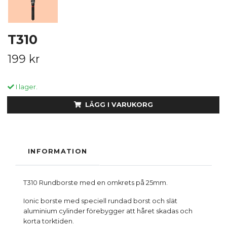
T310
199 kr
I lager.
LÄGG I VARUKORG
INFORMATION
T310 Rundborste med en omkrets på 25mm.
Ionic borste med speciell rundad borst och slät
aluminium cylinder förebygger att håret skadas och
korta torktiden.