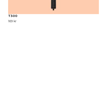
T300
T
169 kr
2