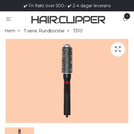
✔️ Fri frakt över 500:- ✔️ 2-4 dagar leverans
0
Hem
T-serie Rundborstar
T310