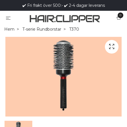
✔️ Fri frakt över 500:- ✔️ 2-4 dagar leverans
0
Hem
T-serie Rundborstar
T370