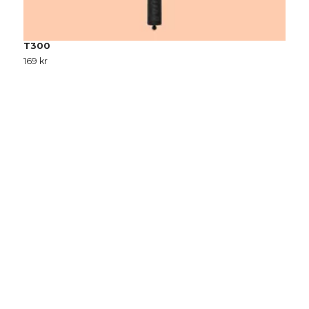
T300
T
169 kr
1