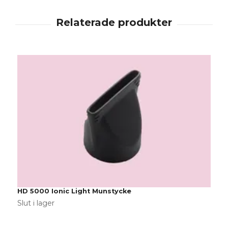
HD 5000 Ionic Light Munstycke
H
Slut i lager
S