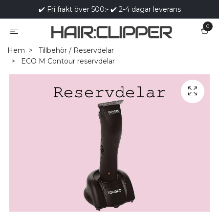
✔️ Fri frakt över 500:- ✔️ 2-4 dagar leverans
0
Hem
Tillbehör / Reservdelar
ECO M Contour reservdelar