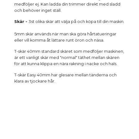
medföljer ej. Kan ladda din trimmer direkt med sladd
och behöver inget ställ.
Skär -
3st olika skär att välja på och köpa till din maskin.
5mm skär används när man ska göra hårtatueringar
eller vill komma åt lättare runt öron och näsa.
T-skär 40mm standard skäret som medföljer maskinen,
är ett vanligt skär med "normal" täthet mellan skären
för att kunna klippa en nära rakning i nacke och hals.
T-skär Easy 40mm har glesare mellan tänderna och
klara av tjockare hår.