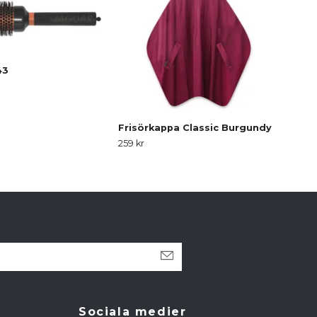
43
Kam
539 
Frisörkappa Classic Burgundy
259 kr
Sociala medier