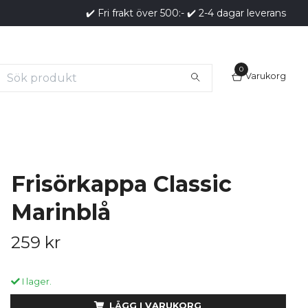
✔️ Fri frakt över 500:- ✔️ 2-4 dagar leverans
0
Varukorg
Frisörkappa Classic
Marinblå
259 kr
I lager.
LÄGG I VARUKORG