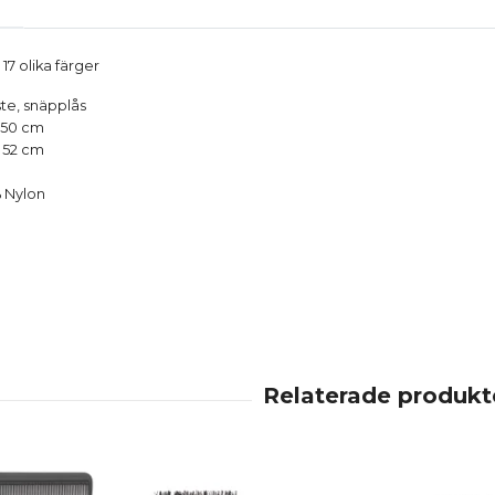
 17 olika färger
ste, snäpplås
 150 cm
 52 cm
% Nylon