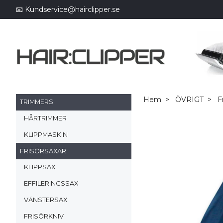
📧
Kundservice@hairclipper.se
Hem
ÖVRIGT
Fr
TRIMMERS
HÅRTRIMMER
KLIPPMASKIN
FRISÖRSAXAR
KLIPPSAX
EFFILERINGSSAX
VÄNSTERSAX
FRISÖRKNIV