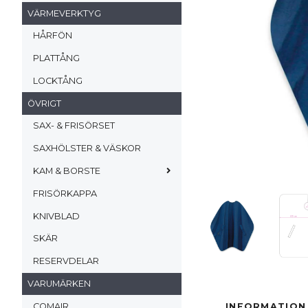
VÄRMEVERKTYG
HÅRFÖN
PLATTÅNG
LOCKTÅNG
ÖVRIGT
SAX- & FRISÖRSET
SAXHÖLSTER & VÄSKOR
KAM & BORSTE
FRISÖRKAPPA
KNIVBLAD
SKÄR
RESERVDELAR
VARUMÄRKEN
COMAIR
INFORMATION