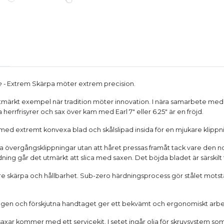
e -
Extrem Skärpa möter extrem precision.
utmärkt exempel när tradition möter innovation. I nära samarbete med f
 herrfrisyrer och sax över kam med Earl 7" eller 6.25" är en fröjd.
ed extremt konvexa blad och skålslipad insida för en mjukare klippn
a övergångsklippningar utan att håret pressas framåt tack vare den 
ng går det utmärkt att slica med saxen. Det böjda bladet är särskilt
re skärpa och hållbarhet. Sub-zero härdningsprocess gör stålet motstån
ngen och förskjutna handtaget ger ett bekvämt och ergonomiskt arb
saxar kommer med ett servicekit. I setet ingår olja för skruvsystem som 