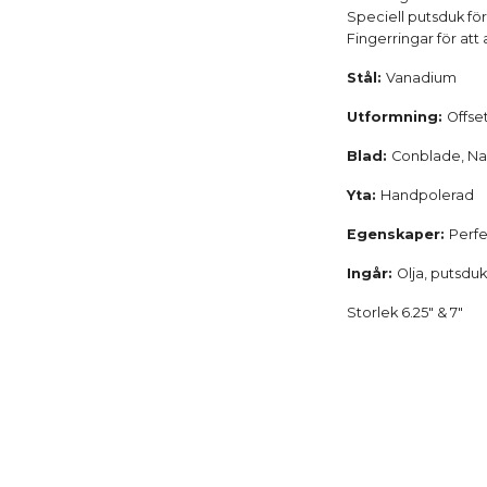
Speciell putsduk för 
Fingerringar för at
Stål:
Vanadium
Utformning:
Offse
Blad:
Conblade, Nan
Yta:
Handpolerad
Egenskaper:
Perfe
Ingår:
Olja, putsduk
Storlek 6.25" & 7"