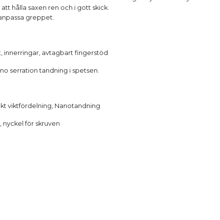
att hålla saxen ren och i gott skick.
t anpassa greppet.
t, innerringar, avtagbart fingerstöd
o serration tandning i spetsen.
kt viktfördelning, Nanotandning
, nyckel för skruven