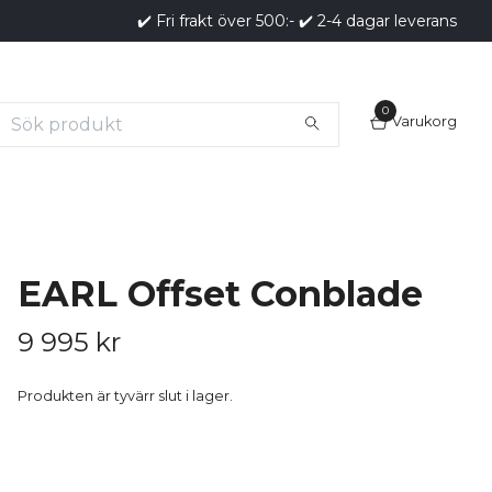
✔️ Fri frakt över 500:- ✔️ 2-4 dagar leverans
0
Varukorg
EARL Offset Conblade
9 995 kr
Produkten är tyvärr slut i lager.