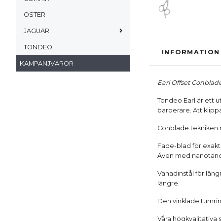
OSTER
JAGUAR
TONDEO
INFORMATION
KAMPANJVAROR
Earl Offset Conblad
Tondeo Earl är ett 
barberare. Att klippa
Conblade tekniken m
Fade-blad för exakt
Även med nanotandni
Vanadinstål för läng
längre.
Den vinklade tumri
Våra högkvalitativa 