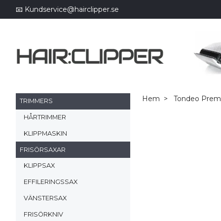
📧
Kundservice@hairclipper.se
Hem
Tondeo Prem
TRIMMERS
HÅRTRIMMER
KLIPPMASKIN
FRISÖRSAXAR
KLIPPSAX
EFFILERINGSSAX
VÄNSTERSAX
FRISÖRKNIV