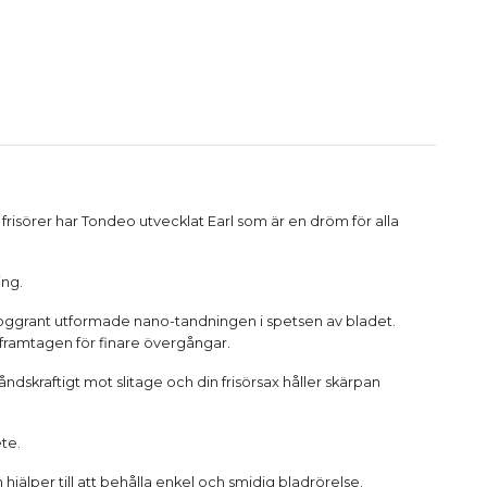
risörer har Tondeo utvecklat Earl som är en dröm för alla
ing.
noggrant utformade nano-tandningen i spetsen av bladet.
 framtagen för finare övergångar.
dskraftigt mot slitage och din frisörsax håller skärpan
ete.
hjälper till att behålla enkel och smidig bladrörelse.