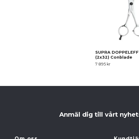
SUPRA DOPPELEFFI 
(2x32) Conblade
7 895 kr
Anmäl dig till vårt nyhe
Om oss
Kundtjä