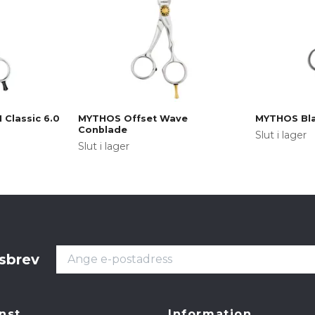
Classic 6.0
MYTHOS Offset Wave
MYTHOS Bla
Conblade
Slut i lager
Slut i lager
tsbrev
nst
Information