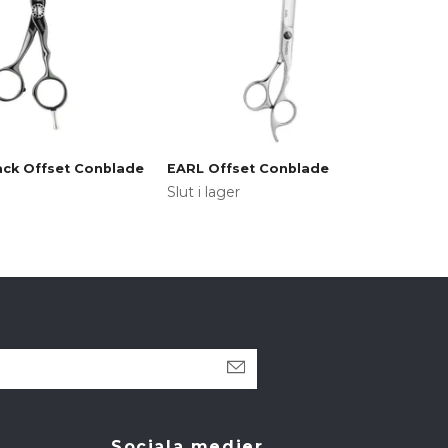
ck Offset Conblade
EARL Offset Conblade
ORG
Con
Slut i lager
10 6
Sociala medier