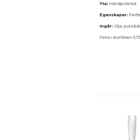
Yta:
Handpolerad
Egenskaper:
Perfe
Ingår:
Olja, putsduk
Finns i storleken 5,7