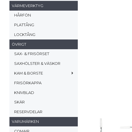
VÄRMEVERKTYG
HÅRFÖN
PLATTÅNG
LOCKTÅNG
ÖVRIGT
SAX- & FRISÖRSET
SAXHÖLSTER & VÄSKOR
KAM & BORSTE
FRISÖRKAPPA
KNIVBLAD
SKÄR
RESERVDELAR
VARUMÄRKEN
COMAIR