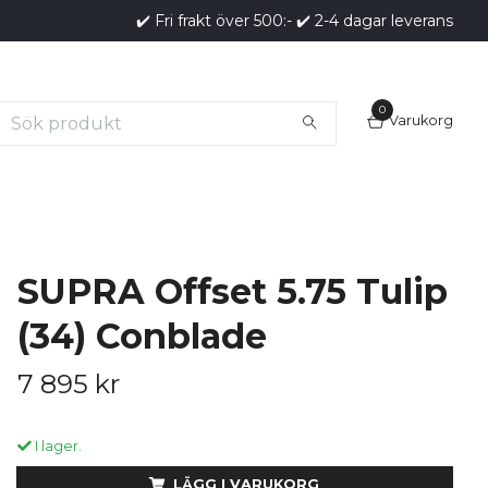
✔️ Fri frakt över 500:- ✔️ 2-4 dagar leverans
0
Varukorg
SUPRA Offset 5.75 Tulip
(34) Conblade
7 895 kr
I lager.
LÄGG I VARUKORG