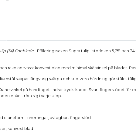
lip (34) Conblade -
Effileringssaxen Supra tulip i storleken 5,75" och 
och rakbladsvasst konvext blad med minimal skärvinkel på bladet. Passa
iumstål skapar långvarig skärpa och sub-zero härdning gör stålet tålig
rane vinkel på handtaget lindrar tryckskador. Svart fingerstödet för e
den enkelt röra sig i varje klipp.
ad craneform, innerringar, avtagbart fingerstöd
nder, konvext blad