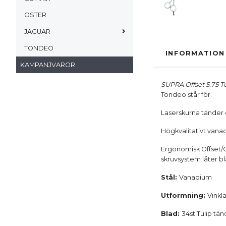
OSTER
JAGUAR
TONDEO
INFORMATION
KAMPANJVAROR
SUPRA Offset 5.75 Tu
Tondeo står för.
Laserskurna tänder 
Högkvalitativt vanad
Ergonomisk Offset/C
skruvsystem låter bla
Stål:
Vanadium
Utformning:
Vinkl
Blad:
34st Tulip tä