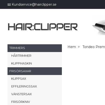
📧
Kundservice@hairclipper.se
Hem
Tondeo Prem
TRIMMERS
HÅRTRIMMER
KLIPPMASKIN
FRISÖRSAXAR
KLIPPSAX
EFFILERINGSSAX
VÄNSTERSAX
FRISÖRKNIV