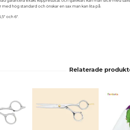
lad garantera exakt klippresultat och självklart kan man slice med sax
er med hög standard och önskar en sax man kan lita på.
5,5" och 6".