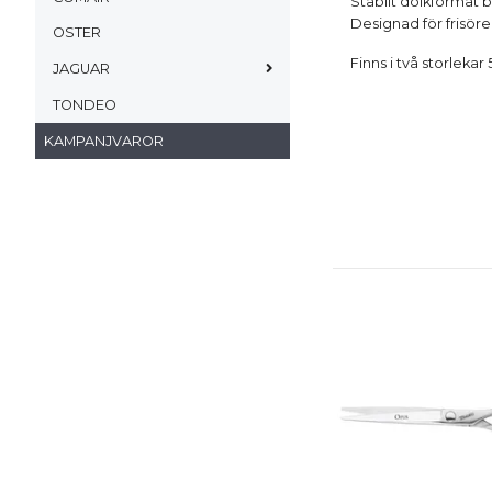
Stabilt dolkformat b
Designad för frisör
OSTER
Finns i två storlekar 
JAGUAR
TONDEO
KAMPANJVAROR