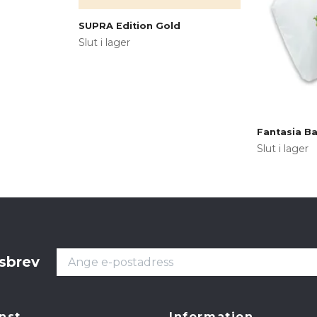
SUPRA Edition Gold
Slut i lager
Fantasia B
Slut i lager
tsbrev
nst
Information