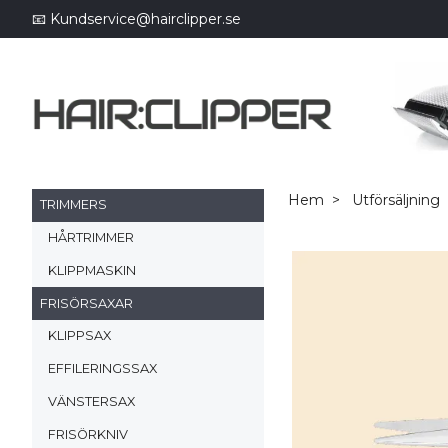
📧
Kundservice@hairclipper.se
Hem
Utförsäljning
TRIMMERS
HÅRTRIMMER
KLIPPMASKIN
FRISÖRSAXAR
KLIPPSAX
EFFILERINGSSAX
VÄNSTERSAX
FRISÖRKNIV