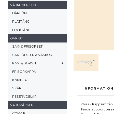
VÄRMEVERKTYG
HÅRFÖN
PLATTÅNG
LOCKTÅNG
ÖVRIGT
SAX- & FRISÖRSET
SAXHÖLSTER & VÄSKOR
KAM & BORSTE
FRISÖRKAPPA
KNIVBLAD
SKÄR
INFORMATION
RESERVDELAR
Orea -
Klippsax från
VARUMÄRKEN
Fingersupport på sa
COMAIR