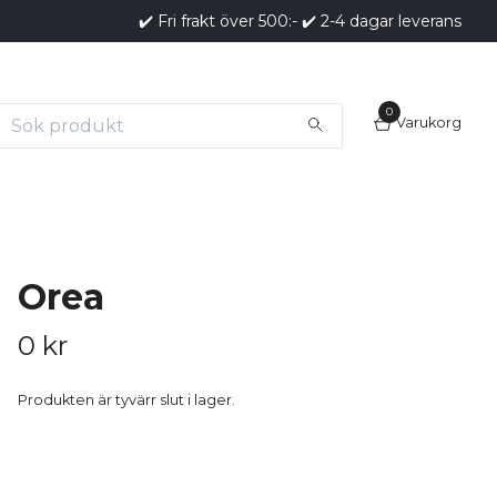
✔️ Fri frakt över 500:- ✔️ 2-4 dagar leverans
0
Varukorg
Orea
0 kr
Produkten är tyvärr slut i lager.