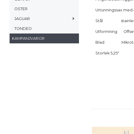
OSTER
Urtunningssax med 4
JAGUAR
Stål stainless 
TONDEO
Utformning Offset,
KAMPANJVAROR
Blad Mikrotandat
Storlek 5,25"