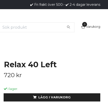
✔️ Fri frakt över 500:- ✔️ 2-4 dagar leverans
0
Varukorg
Relax 40 Left
720 kr
I lager.
LÄGG I VARUKORG