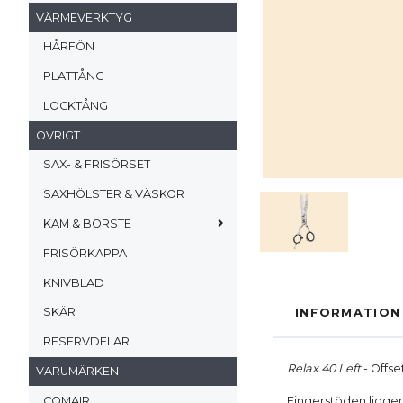
VÄRMEVERKTYG
HÅRFÖN
PLATTÅNG
LOCKTÅNG
ÖVRIGT
SAX- & FRISÖRSET
SAXHÖLSTER & VÄSKOR
KAM & BORSTE
FRISÖRKAPPA
KNIVBLAD
SKÄR
INFORMATION
RESERVDELAR
Relax 40 Left
- Offse
VARUMÄRKEN
COMAIR
Fingerstöden ligger 