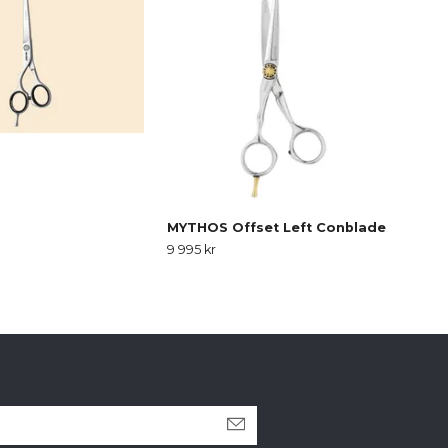
MYTHOS Offset Left Conblade
MYT
Con
9 995 kr
10 3