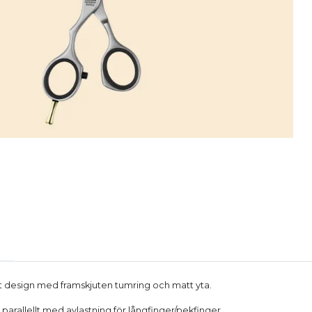
t design med framskjuten tumring och matt yta.
parallellt med avlastning för långfinger/pekfinger.