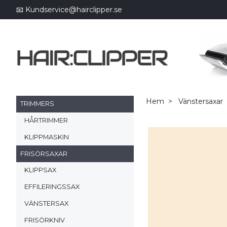
📧
Kundservice@hairclipper.se
Hem
Vänstersaxar
TRIMMERS
HÅRTRIMMER
KLIPPMASKIN
FRISÖRSAXAR
KLIPPSAX
EFFILERINGSSAX
VÄNSTERSAX
FRISÖRKNIV