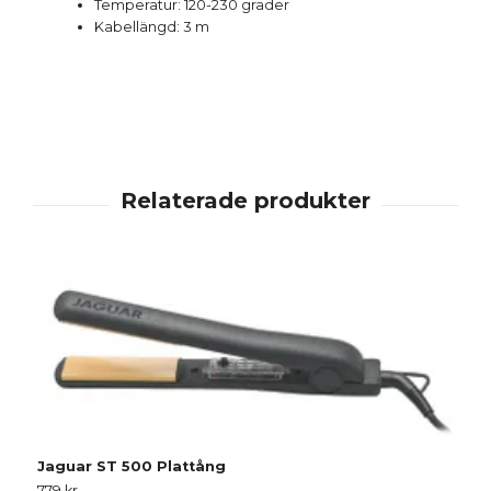
Temperatur: 120-230 grader
Kabellängd: 3 m
Jaguar ST 500 Plattång
J
779 kr