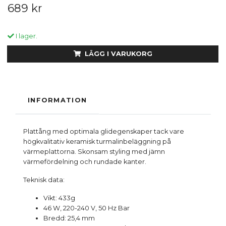
689 kr
I lager.
LÄGG I VARUKORG
INFORMATION
Plattång med optimala glidegenskaper tack vare
högkvalitativ keramisk turmalinbeläggning på
värmeplattorna. Skonsam styling med jämn
värmefördelning och rundade kanter.
Teknisk data:
Vikt: 433g
46 W, 220-240 V, 50 Hz Bar
Bredd: 25,4 mm