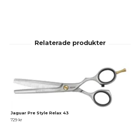
R
1
Jaguar Pre Style Relax 43
729 kr