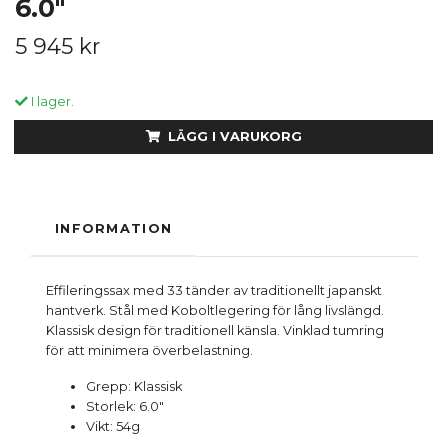
6.0"
5 945 kr
I lager.
LÄGG I VARUKORG
INFORMATION
Effileringssax med 33 tänder av traditionellt japanskt
hantverk. Stål med Koboltlegering för lång livslängd.
Klassisk design för traditionell känsla. Vinklad tumring
för att minimera överbelastning.
Grepp: Klassisk
Storlek: 6.0"
Vikt: 54g