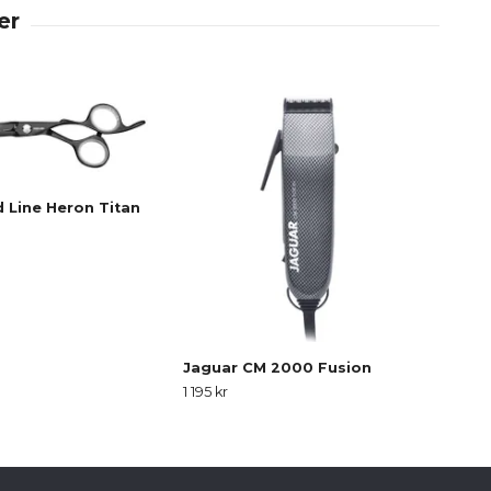
 Line Heron Titan
JT1 
124 k
Jaguar CM 2000 Fusion
1 195 kr