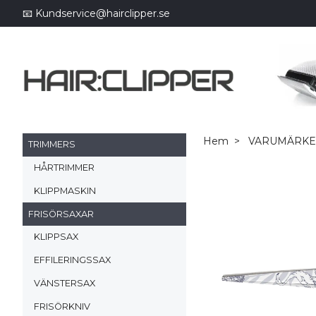
📧
Kundservice@hairclipper.se
Hem
VARUMÄRK
TRIMMERS
HÅRTRIMMER
KLIPPMASKIN
FRISÖRSAXAR
KLIPPSAX
EFFILERINGSSAX
VÄNSTERSAX
FRISÖRKNIV