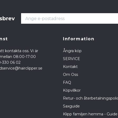
tsbrev
nst
Information
tt kontakta oss. Vi är
Ångra köp
a mellan 08:00-17:00
SERVICE
0-330 06 02
Kontakt
dservice@hairclipper.se
Om Oss
FAQ
Köpvillkor
Retur- och återbetalningspoli
Saxguide
Klipp familjen hemma - Guide