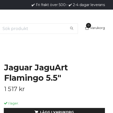
✔️ Fri frakt över 500:- ✔️ 2-4 dagar leverans
0
Varukorg
Jaguar JaguArt
Flamingo 5.5"
1 517 kr
I lager.
LÄGG I VARUKORG