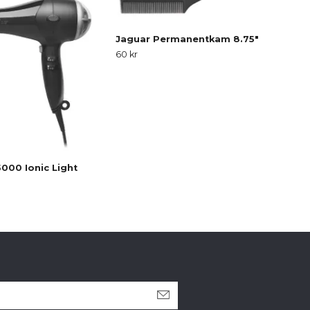
Jaguar Permanentkam 8.75"
60 kr
Jag
40 
1 285
000 Ionic Light