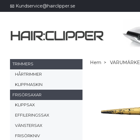
📧
Kundservice@hairclipper.se
Hem
VARUMÄRK
TRIMMERS
HÅRTRIMMER
KLIPPMASKIN
FRISÖRSAXAR
KLIPPSAX
EFFILERINGSSAX
VÄNSTERSAX
FRISÖRKNIV