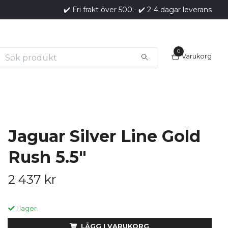
✔️ Fri frakt över 500:- ✔️ 2-4 dagar leverans
0
Varukorg
Jaguar Silver Line Gold
Rush 5.5"
2 437 kr
I lager.
LÄGG I VARUKORG