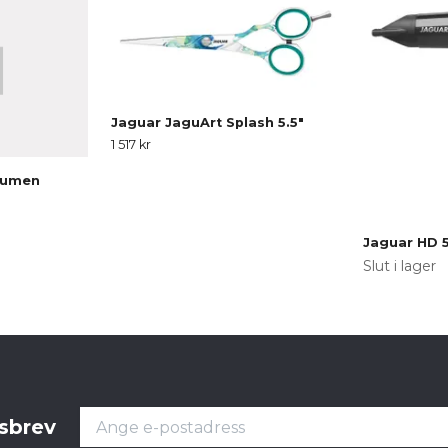
Jaguar JaguArt Splash 5.5"
1 517 kr
 Lumen
Jaguar HD 5
Slut i lager
tsbrev