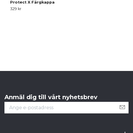
Protect X Färgkappa
329 kr
N
4
Anmäl dig till vårt nyhetsbrev