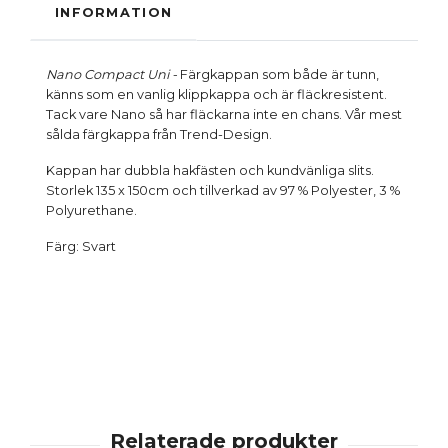
INFORMATION
Nano Compact Uni -
Färgkappan som både är tunn,
känns som en vanlig klippkappa och är fläckresistent.
Tack vare Nano så har fläckarna inte en chans. Vår mest
sålda färgkappa från Trend-Design.
Kappan har dubbla hakfästen och kundvänliga slits.
Storlek 135 x 150cm och tillverkad av 97 % Polyester, 3 %
Polyurethane.
Färg: Svart