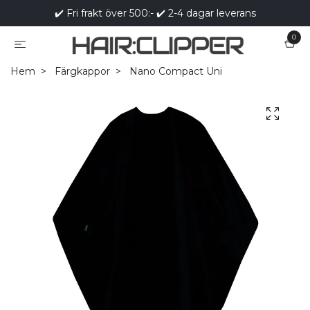
✔️ Fri frakt över 500:- ✔️ 2-4 dagar leverans
0
Hem
Färgkappor
Nano Compact Uni