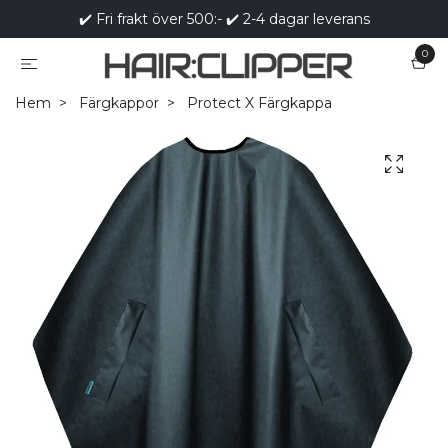
✔️ Fri frakt över 500:- ✔️ 2-4 dagar leverans
0
Hem
Färgkappor
Protect X Färgkappa