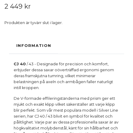
2 449 kr
Produkten är tyvärr slut i lager.
INFORMATION
CJ 40
/ 43 - Designade för precision och komfort,
erbjuder dessa saxar oöverträffad ergonomi genom
deras framskjutna tumring, vilket minimerar
belastningen på axeln och armbågen faller naturligt
intill kroppen.
De V-formade effileringständerna med prism ger ett
mjukt och exakt klipp vilket säkerställer att varje klipp
blir perfekt. Som vår mest populära modell i Silver Line
serien, har CJ 40 / 43 blivit en symbol för kvalitet och
pålitlighet. Varje par av dessa professionella saxar är av
högkvalitativt molybdenstål, känt för sin hållbarhet och