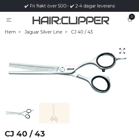
✔️ Fri frakt över 500:- ✔️ 2-4 dagar leverans
0
Hem
Jaguar Silver Line
CJ 40 / 43
CJ 40 / 43