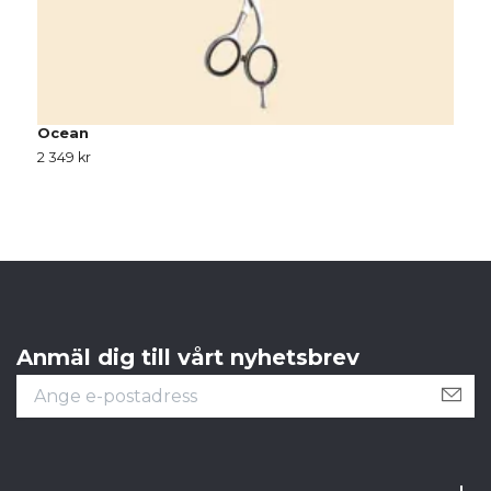
Ocean
C
2 349 kr
S
Anmäl dig till vårt nyhetsbrev