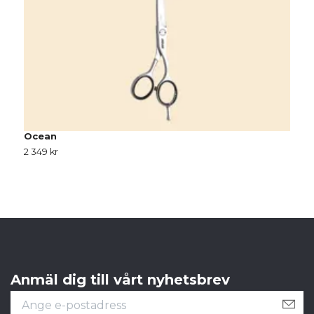
Ocean
C
2 349 kr
S
Anmäl dig till vårt nyhetsbrev