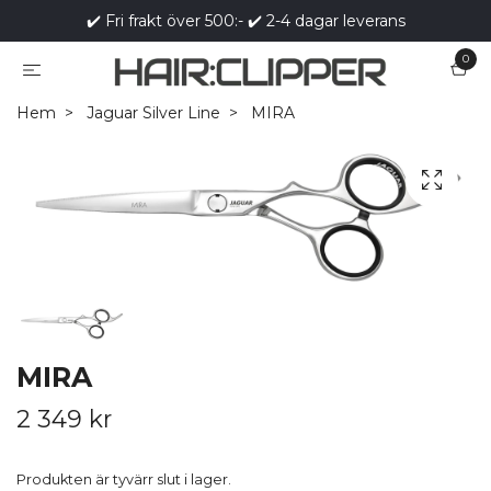
✔️ Fri frakt över 500:- ✔️ 2-4 dagar leverans
0
Hem
Jaguar Silver Line
MIRA
MIRA
2 349 kr
Produkten är tyvärr slut i lager.