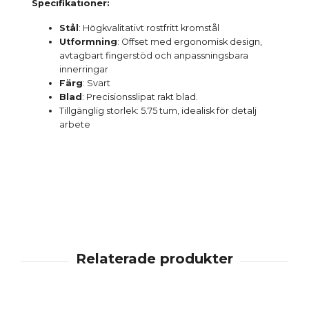
Specifikationer:
Stål
: Högkvalitativt rostfritt kromstål
Utformning
: Offset med ergonomisk design,
avtagbart fingerstöd och anpassningsbara
innerringar
Färg
: Svart
Blad
: Precisionsslipat rakt blad.
Tillgänglig storlek: 5.75 tum, idealisk för detalj
arbete