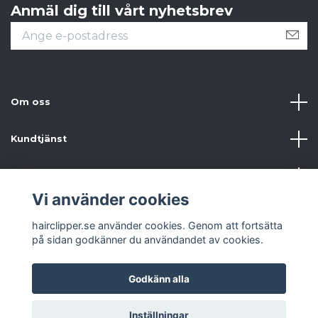
Anmäl dig till vårt nyhetsbrev
Om oss
Kundtjänst
Information
Vi använder cookies
Sociala medier
hairclipper.se använder cookies. Genom att fortsätta
på sidan godkänner du användandet av cookies.
Godkänn alla
© 2026 hairclipper.se
Inställningar