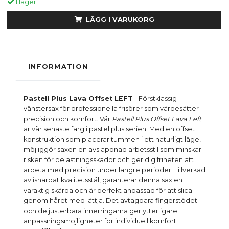
I lager.
LÄGG I VARUKORG
INFORMATION
Pastell Plus Lava Offset LEFT
- Förstklassig
vänstersax för professionella frisörer som värdesätter
precision och komfort. Vår
Pastell Plus Offset Lava Left
är vår senaste färg i pastel plus serien. Med en offset
konstruktion som placerar tummen i ett naturligt läge,
möjliggör saxen en avslappnad arbetsstil som minskar
risken för belastningsskador och ger dig friheten att
arbeta med precision under längre perioder. Tillverkad
av ishärdat kvalitetsstål, garanterar denna sax en
varaktig skärpa och är perfekt anpassad för att slica
genom håret med lättja. Det avtagbara fingerstödet
och de justerbara innerringarna ger ytterligare
anpassningsmöjligheter för individuell komfort.