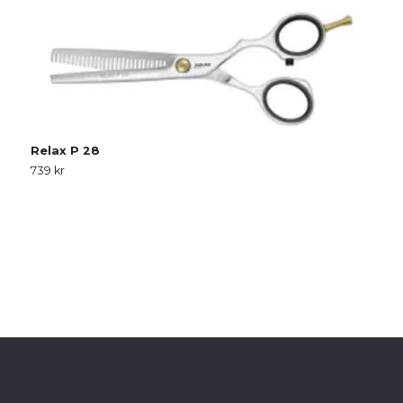
Relax P 28
739 kr
S
S