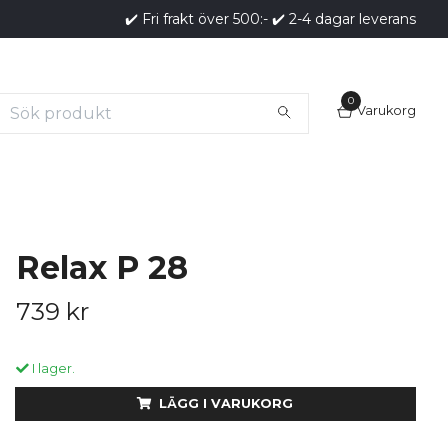
✔️ Fri frakt över 500:- ✔️ 2-4 dagar leverans
0
Varukorg
Relax P 28
739 kr
I lager.
LÄGG I VARUKORG