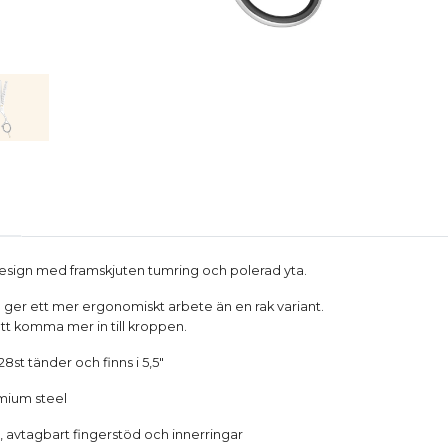
design med framskjuten tumring och polerad yta.
er ett mer ergonomiskt arbete än en rak variant.
t komma mer in till kroppen.
st tänder och finns i 5,5"
omium steel
t, avtagbart fingerstöd och innerringar