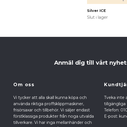
Silver ICE
Slut i lager
Anmäl dig till vårt nyhe
Om oss
Kundtjä
Vi tycker att alla skall kunna köpa och
Tveka inte a
använda riktiga proffsklippmaskiner,
tillgänglig
frisörsaxar och tillbehör. Vi säljer endast
Telefon: 01
förstklassiga produkter från noga utvalda
E-post:
kun
tillverkare. Vi har inga mellanhänder och