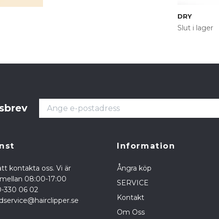
DRY
Slut i lager
tsbrev
nst
Information
tt kontakta oss. Vi är
Ångra köp
a mellan 08:00-17:00
SERVICE
0-330 06 02
Kontakt
dservice@hairclipper.se
Om Oss