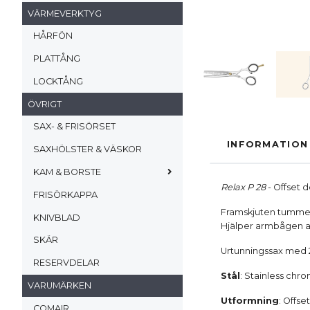
VÄRMEVERKTYG
HÅRFÖN
PLATTÅNG
LOCKTÅNG
ÖVRIGT
SAX- & FRISÖRSET
INFORMATION
SAXHÖLSTER & VÄSKOR
KAM & BORSTE
Relax P 28
- Offset 
FRISÖRKAPPA
Framskjuten tumme g
KNIVBLAD
Hjälper armbågen at
SKÄR
Urtunningssax med 28
RESERVDELAR
Stål
: Stainless chr
VARUMÄRKEN
Utformning
: Offse
COMAIR