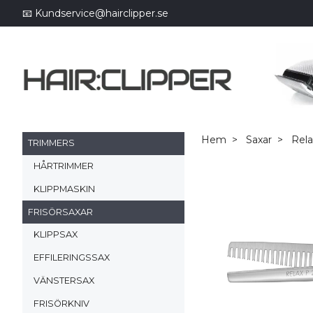
📧
Kundservice@hairclipper.se
Hem
Saxar
Rela
TRIMMERS
HÅRTRIMMER
KLIPPMASKIN
FRISÖRSAXAR
KLIPPSAX
EFFILERINGSSAX
VÄNSTERSAX
FRISÖRKNIV