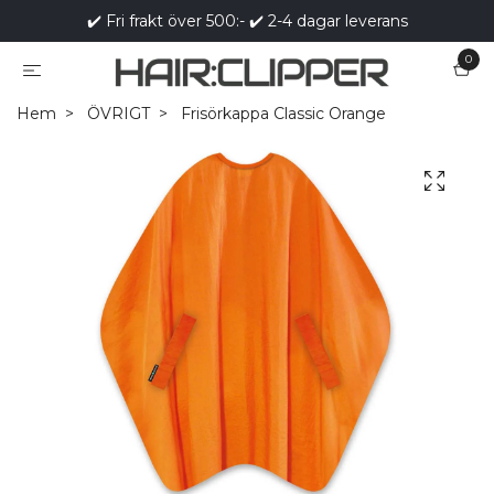
✔️ Fri frakt över 500:- ✔️ 2-4 dagar leverans
0
Hem
ÖVRIGT
Frisörkappa Classic Orange