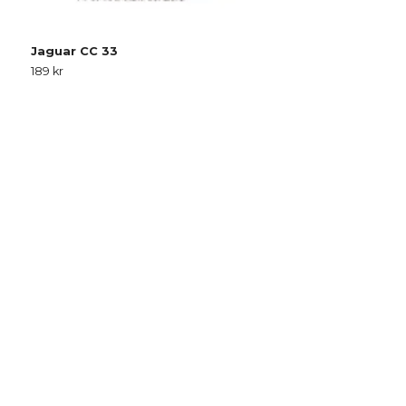
Jaguar CC 33
J
189 kr
2