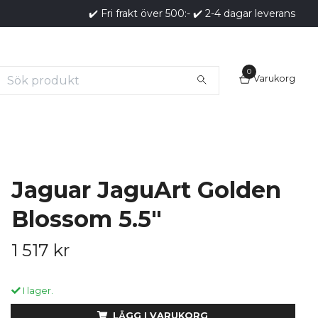
✔️ Fri frakt över 500:- ✔️ 2-4 dagar leverans
0
Varukorg
Jaguar JaguArt Golden
Blossom 5.5"
1 517 kr
I lager.
LÄGG I VARUKORG