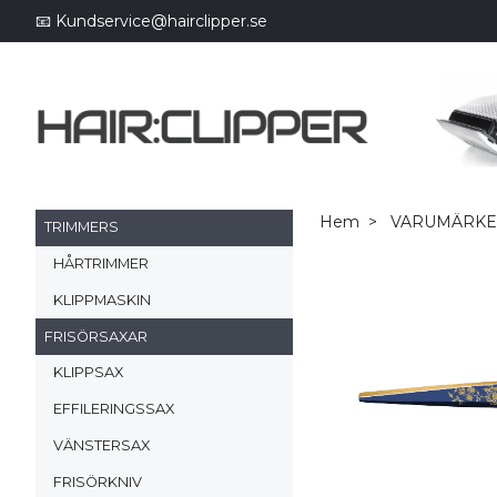
📧
Kundservice@hairclipper.se
Hem
VARUMÄRK
TRIMMERS
HÅRTRIMMER
KLIPPMASKIN
FRISÖRSAXAR
KLIPPSAX
EFFILERINGSSAX
VÄNSTERSAX
FRISÖRKNIV