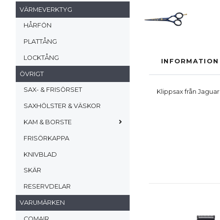
VÄRMEVERKTYG
HÅRFÖN
PLATTÅNG
LOCKTÅNG
INFORMATION
ÖVRIGT
SAX- & FRISÖRSET
Klippsax från Jagua
SAXHÖLSTER & VÄSKOR
KAM & BORSTE
FRISÖRKAPPA
KNIVBLAD
SKÄR
RESERVDELAR
VARUMÄRKEN
COMAIR