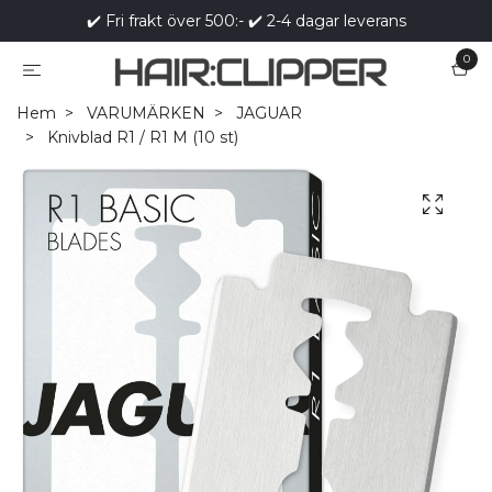
✔️ Fri frakt över 500:- ✔️ 2-4 dagar leverans
0
Hem
VARUMÄRKEN
JAGUAR
Knivblad R1 / R1 M (10 st)