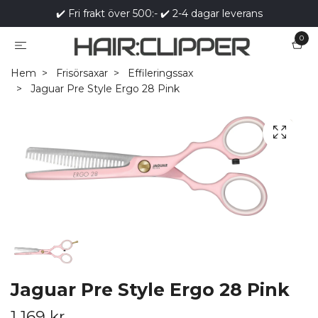
✔️ Fri frakt över 500:- ✔️ 2-4 dagar leverans
0
Hem
Frisörsaxar
Effileringssax
Jaguar Pre Style Ergo 28 Pink
Jaguar Pre Style Ergo 28 Pink
1 169 kr