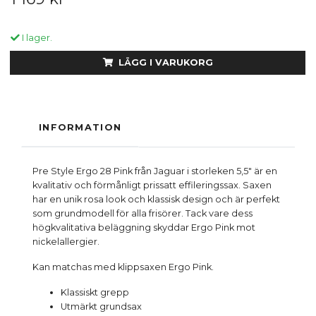
I lager.
LÄGG I VARUKORG
INFORMATION
Pre Style Ergo 28 Pink från Jaguar i storleken 5,5" är en
kvalitativ och förmånligt prissatt effileringssax. Saxen
har en unik rosa look och klassisk design och är perfekt
som grundmodell för alla frisörer. Tack vare dess
högkvalitativa beläggning skyddar Ergo Pink mot
nickelallergier.
Kan matchas med klippsaxen
Ergo Pink
.
Klassiskt grepp
Utmärkt grundsax