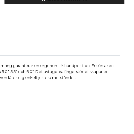
 tumring garanterar en ergonomisk handposition. Frisörsaxen
ek 5.0", 5.5" och 6.0". Det avtagbara fingerstödet skapar en
kruven låter dig enkelt justera motståndet.
.