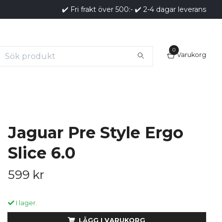
✔️ Fri frakt över 500:- ✔️ 2-4 dagar leverans
0
Varukorg
Jaguar Pre Style Ergo
Slice 6.0
599 kr
I lager.
LÄGG I VARUKORG