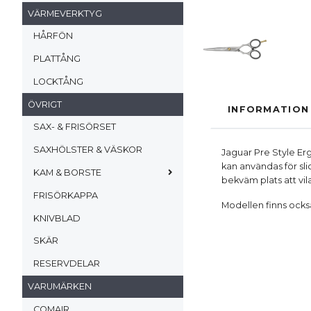
VÄRMEVERKTYG
HÅRFÖN
PLATTÅNG
LOCKTÅNG
ÖVRIGT
INFORMATION
SAX- & FRISÖRSET
SAXHÖLSTER & VÄSKOR
Jaguar Pre Style Er
kan användas för slic
KAM & BORSTE
bekväm plats att vila
FRISÖRKAPPA
Modellen finns ock
KNIVBLAD
SKÄR
RESERVDELAR
VARUMÄRKEN
COMAIR