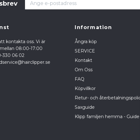
tsbrev
nst
Information
tt kontakta oss. Vi är
Ångra köp
a mellan 08:00-17:00
SERVICE
0-330 06 02
Kontakt
dservice@hairclipper.se
Om Oss
FAQ
Köpvillkor
Retur- och återbetalningspoli
Saxguide
Klipp familjen hemma - Guide