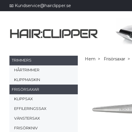
📧
Kundservice@hairclipper.se
Hem
Frisörsaxar
TRIMMERS
HÅRTRIMMER
KLIPPMASKIN
FRISÖRSAXAR
KLIPPSAX
EFFILERINGSSAX
VÄNSTERSAX
FRISÖRKNIV