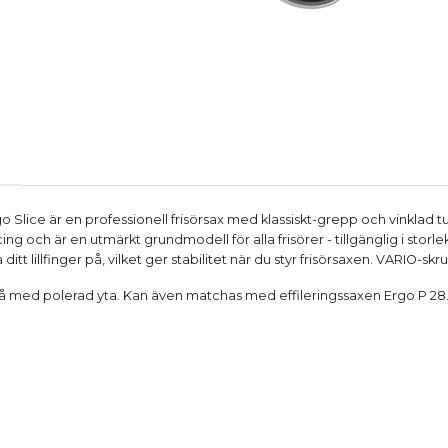
go Slice är en professionell frisörsax med klassiskt-grepp och vinklad
ing och är en utmärkt grundmodell för alla frisörer - tillgänglig i storl
 ditt lillfinger på, vilket ger stabilitet när du styr frisörsaxen. VARIO-s
så med
polerad yta
. Kan även matchas med effileringssaxen
Ergo P 28