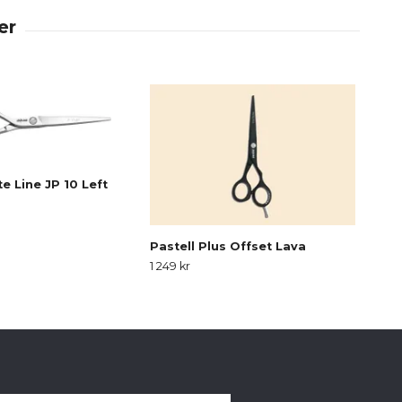
e Line JP 10 Left
Pastell Plus Offset Lava
CJ 4
1 249 kr
Slut