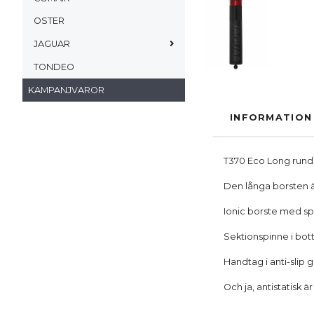
OSTER
JAGUAR
TONDEO
KAMPANJVAROR
INFORMATION
T370 Eco Long rund
Den långa borsten ä
Ionic borste med spe
Sektionspinne i bott
Handtag i anti-slip
Och ja, antistatisk ä