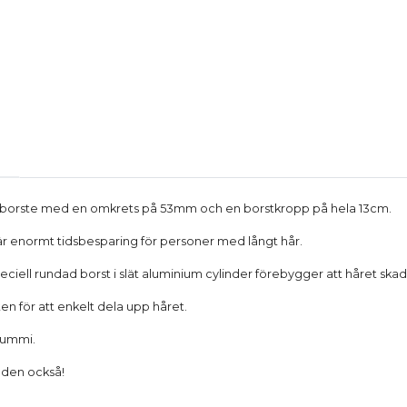
borste med en omkrets på 53mm och en borstkropp på hela 13cm.
r enormt tidsbesparing för personer med långt hår.
ciell rundad borst i slät aluminium cylinder förebygger att håret skad
en för att enkelt dela upp håret.
 gummi.
r den också!