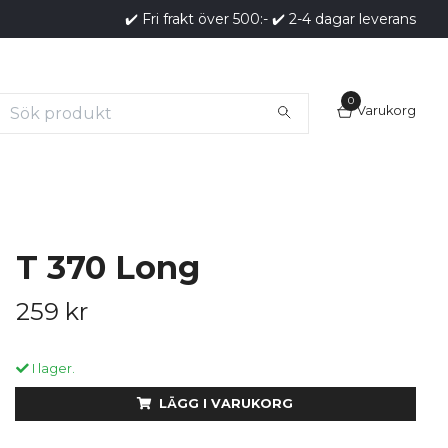
✔️ Fri frakt över 500:- ✔️ 2-4 dagar leverans
0
Varukorg
T 370 Long
259 kr
I lager.
LÄGG I VARUKORG