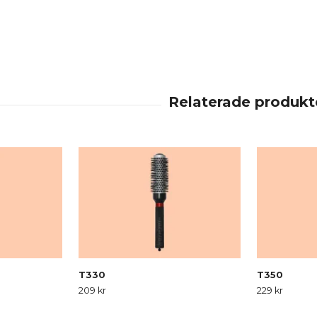
T330
T350
209 kr
229 kr