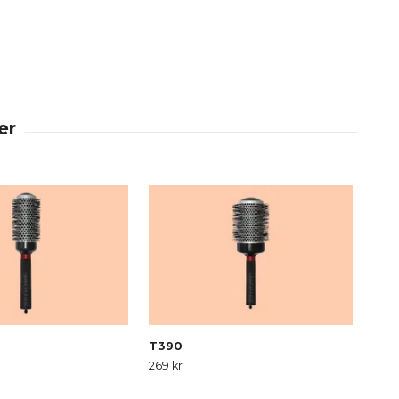
T390
T4
269 kr
369 