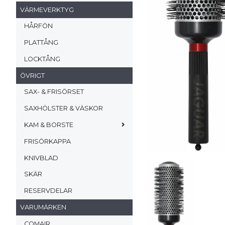
VÄRMEVERKTYG
HÅRFÖN
PLATTÅNG
LOCKTÅNG
ÖVRIGT
SAX- & FRISÖRSET
SAXHÖLSTER & VÄSKOR
KAM & BORSTE
FRISÖRKAPPA
KNIVBLAD
SKÄR
RESERVDELAR
VARUMÄRKEN
COMAIR