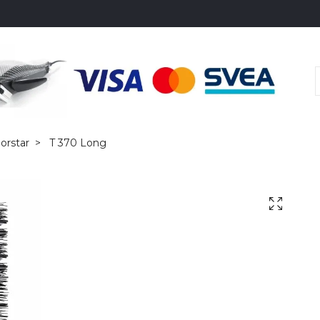
orstar
T 370 Long