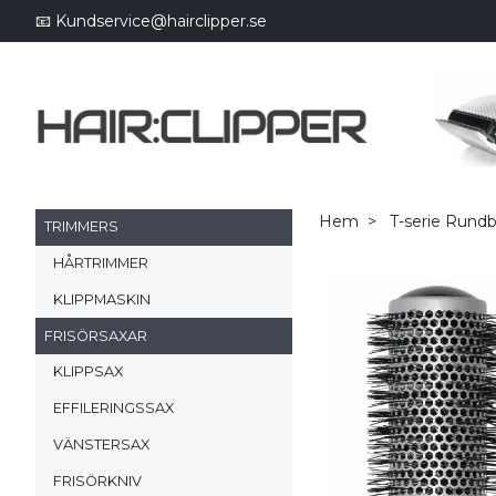
📧
Kundservice@hairclipper.se
Hem
T-serie Rundb
TRIMMERS
HÅRTRIMMER
KLIPPMASKIN
FRISÖRSAXAR
KLIPPSAX
EFFILERINGSSAX
VÄNSTERSAX
FRISÖRKNIV